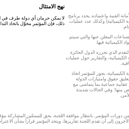
نهج الامتثال
انة الفنية واعتماده. يحدد برنامج
لا يمكن حرمان أي دولة طرف في اتف
 الكيميائية) وكذلك عدد عمليات
ذلك، فإن المؤتمر مخوَّل باتخاذ التداب
ام.
 الصناعات المعلن عنها والتي سيتم
 الكيميائية فيها.
التقدم الذي تحرزه الدول الحائزة
الكيميائية، والتقارير حول عمليات
قية.
كيميائية، بجوز للمؤتمر اتخاذ
و تعليق حقوق وامتيازات الدولة
 عقابية جماعية بما يتماشى مع
ض منها؛ وفي الحالات شديدة
أمن.
ن دورات المؤتمر. بانتظار موافقة اللجنة، يحق للممثلين المشاركة مؤ
الآخرون إلى أن تقدم اللجنة تقاريرها، ويتخذ المؤتمر قراراً بشأن الاع