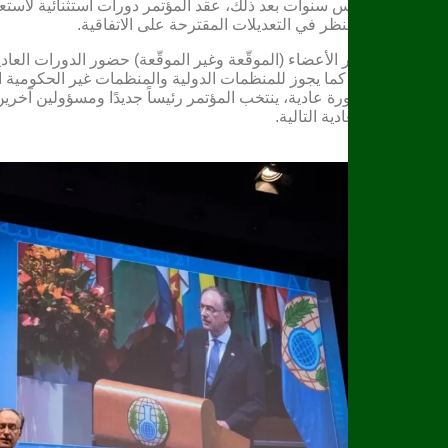
فترات كل خمس سنوات بعد ذلك، عقد المؤتمر دورات استثنائية لاستعراض
المؤتمر أيضاً للنظر في التعديلات المقترحة على الاتفاقية.
يجوز للدول غير الأعضاء (الموقّعة وغير الموقّعة) حضور الدورات العا
شروط معينة، كما يجوز للمنظمات الدولية والمنظمات غير الحكومية ال
في بداية كل دورة عادية، ينتخب المؤتمر رئيساً جديدًا ومسؤولين آخر
حتى الدورة العادية التالية.