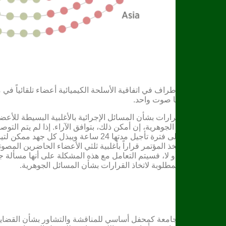
اتخاذ القرار
جميع الدول الأطراف في اتفاقية الأسلحة الكيميائية أعضاء تلقائياً في
ولكل دولة منها صوت واحد.
يتخذ المؤتمر قرارات بشأن المسائل الإجرائية بالأغلبية البسيطة للأع
اتخاذ القرارات الجوهرية، إن أمكن ذلك، بتوافق الآراء. إذا لم يتم التو
المؤتمر يدعو إلى فترة تأجيل مدتها 24 ساعة ويبذل 
الإجراء، فقد يتخذ المؤتمر قراراً بأغلبية ثلثي الأعضاء الحاضرين المص
كانت جوهرية أو لا، فسيتم التعامل مع هذه المشكلة على أنها مسألة ج
ذلك بالأغلبية المطلوبة لاتخاذ القرارات بشأن المسائل الجوهرية.
اللجنة الجامعة
تعمل اللجنة الجامعة كمحفل أساسي للمناقشة والتشاور بشأن القضايا 