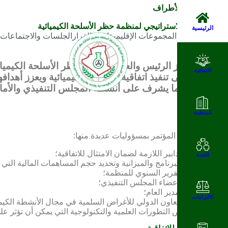
مؤتمر الدول الأطراف
تحديد الاتجاه الاستراتيجي لمنظمة حظر الأسلحة الكيميائية
الرئيسية
ضمان الامتثال
المجموعات الإقليمية
اتخاذ القرار
الجلسات والاجتماعات
بصفته الجهاز الرئيس والعام لمنظمة حظر الأسلحة الكيميا
الاتفاقية
الأطراف على تنفيذ اتفاقية الأسلحة الكيميائية ويعزز أهداف
للمعاهدة. كما يشرف على أنشطة المجلس التنفيذي والأمانة
المنظمة
تكلف الاتفاقية المؤتمر بمسؤوليات عديدة منها:
اتخاذ التدابير اللازمة لضمان الامتثال للاتفاقية؛
اللجنة
اعتماد البرنامج والميزانية وتحديد حجم المساهمات المالية التي
إقرار التقرير السنوي للمنظمة؛
انتخاب أعضاء المجلس التنفيذي؛
تعيين المدير العام؛
الالتزامات
تعزيز التعاون الدولي للأغراض السلمية في مجال الأنشطة الكيمي
استعراض التطورات العلمية والتكنولوجية التي يمكن أن تؤثر على 