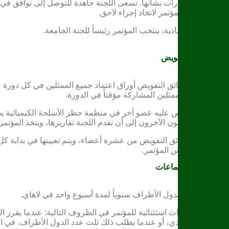
بعد لاتخاذ القرارات بشأنها. تسعى اللجنة جاهدة للتوصل إلى توافق في 
توصياتها إلى المؤتمر لاتخاذ إجراء لاحق.
في كل دورة عادية، ينتخب المؤتمر رئيساً للجنة الجامعة.
لجنة وثائق التفويض
تفحص لجنة وثائق التفويض أوراق اعتماد جميع الممثلين في كل دورة م
اللجنة، يحق للممثلين المشاركة مؤقتاً في الدورة.
أيُّ ممثل يعترض عليه عضو آخر في منظمة حظر الأسلحة الكيميائية ي
يتمتع بها الممثلون الآخرون إلى أن تقدم اللجنة تقاريرها، ويتخذ المؤتمر
تتكون لجنة وثائق التفويض من عشرة أعضاء، ويتم تعيينها في بداية كل
اقتراح من رئيس المؤتمر.
الدورات والاجتماعات
يجتمع مؤتمر الدول الأطراف سنوياً لمدة أسبوع واحد في لاهاي.
يمكن عقد دورات استثنائية للمؤتمر في الظروف التالية: عندما يقرر ا