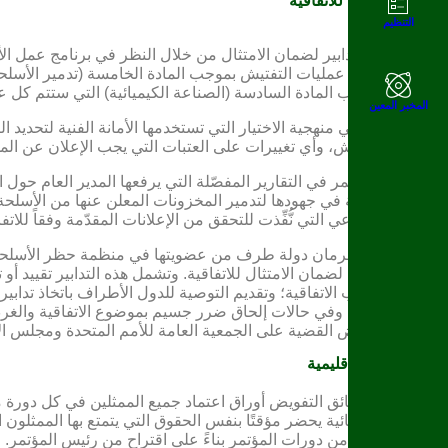
ضمان الامتثال للاتفاقية
التنظيم
يتخذ المؤتمر تدابير لضمان الامتثال من خلال النظر في برنامج عمل الأم
العمل هذا عدد عمليات التفتيش بموجب المادة الخامسة (تدمير الأسلحة
التفتيش بموجب المادة السادسة (الصناعة الكيميائية) التي ستتم كل ع
المخبر المعين
يبتُّ المؤتمر في منهجية الاختيار التي تستخدمها الأمانة الفنية لتحديد
اختيارها للتفتيش، وأي تغييرات على العتبات التي يجب الإعلان عن المواد
كما ينظر المؤتمر في التقارير المفصّلة التي يرفعها المدير العام حول 
أسلحة كيميائية في جهودها لتدمير المخزونات المعلن عنها من الأسلحة 
التفتيش الصناعي التي نُّفِّذت للتحقق من الإعلانات المقدّمة وفقاً للاتفا
بينما لا يمكن حرمان دولة طرف من عضويتها في منظمة حظر الأسلحة ال
التدابير اللازمة لضمان الامتثال للاتفاقية. وتشمل هذه التدابير تقييد أ
الطرف بموجب الاتفاقية؛ وتقديم التوصية للدول الأطراف باتخاذ تدابير
القانون الدولي وفي حالات إلحاق ضرر جسيم بموضوع الاتفاقية والغر
الخطورة، عرض القضية على الجمعية العامة للأمم المتحدة ومجلس ال
المجموعات الإقليمية
تفحص لجنة وثائق التفويض أوراق اعتماد جميع الممثلين في كل دورة م
الأسلحة الكيميائية يحضر مؤقتًا بنفس الحقوق التي يتمتع بها الممثلون 
بداية كل دورة من دورات المؤتمر بناءً على اقتراح من رئيس المؤتمر.