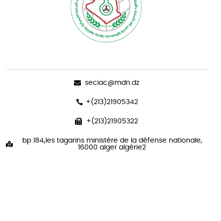
seciac@mdn.dz
+(213)21905342
+(213)21905322
bp 184,les tagarins ministère de la défense nationale,
16000 alger algérie2