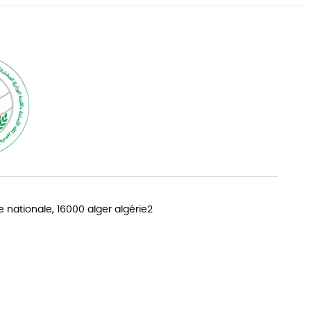
EN
FR
AR
e nationale, 16000 alger algérie2