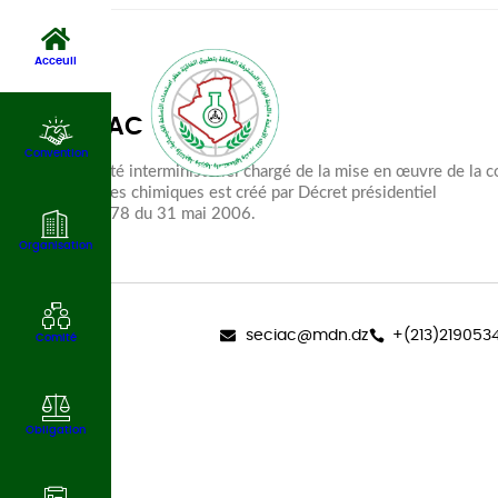
Acceuil
SECIAC
Convention
Le comité interministériel chargé de la mise en œuvre de la co
des armes chimiques est créé par Décret présidentiel
n° 06-178 du 31 mai 2006.
Organisation
seciac@mdn.dz
+(213)219053
Comité
Obligation