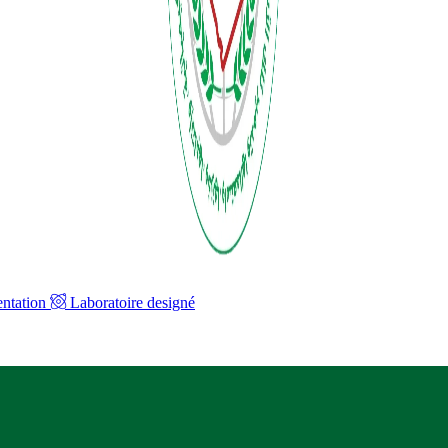
ntation
Laboratoire designé