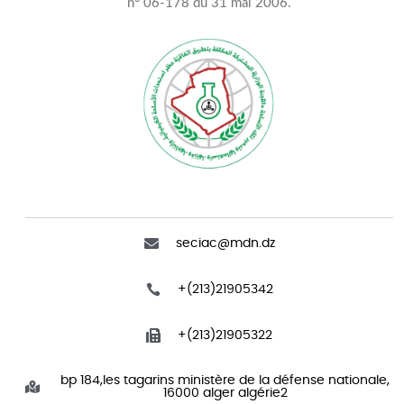
n° 06-178 du 31 mai 2006.
seciac@mdn.dz
+(213)21905342
+(213)21905322
bp 184,les tagarins ministère de la défense nationale,
16000 alger algérie2