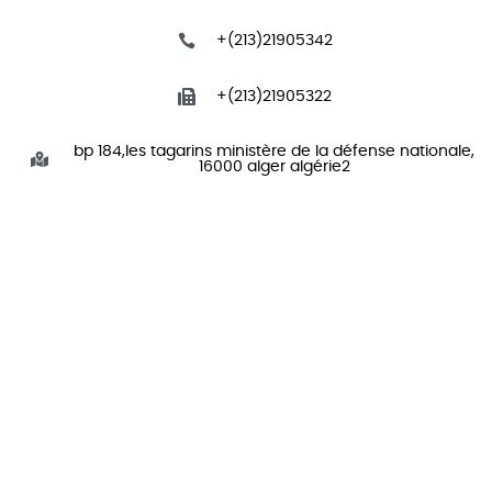
+(213)21905342
+(213)21905322
bp 184,les tagarins ministère de la défense nationale,
16000 alger algérie2