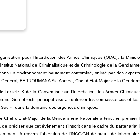
ganisation pour l’Interdiction des Armes Chimiques (OIAC), le Minist
’Institut National de Criminalistique et de Criminologie de la Gendarm
yse dans un environnement hautement contaminé, animé par des experts
le Général, BERROUMANA Sid Ahmed, Chef d’Etat-Major de la Gendarme
e l’article
X
de la Convention sur l’Interdiction des Armes Chimiques
gériens. Son objectif principal vise à renforcer les connaissances et l
d-Sud », dans le domaine des urgences chimiques.
e Chef d’Etat-Major de la Gendarmerie Nationale a tenu, en premier lieu
u, de préciser que cet évènement s’inscrit dans le cadre du partenariat l
notamment, à travers l’obtention de l’INCC/GN de statut de laboratoir