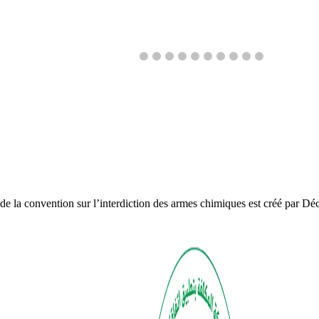
1
2
3
4
5
6
7
8
9
10
11
de la convention sur l’interdiction des armes chimiques est créé par Déc