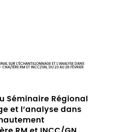
IONAL SUR L’ÉCHANTILLONNAGE ET L’ANALYSE DANS
NA/1ÈRE RM ET INCC/GN, DU 23 AU 26 FÉVRIER
du Séminaire Régional
ge et l’analyse dans
 hautement
ère RM et INCC/GN,