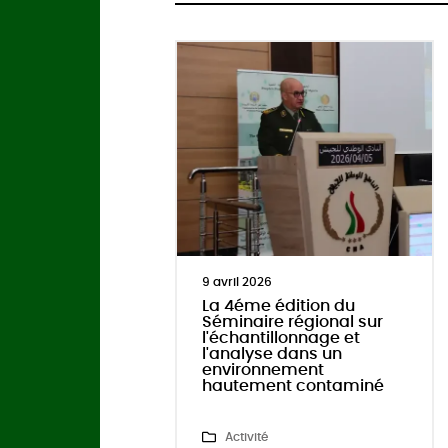
1 avril 2026
dition du
Séminaire régional sur la
 régional sur
maintenance des
llonnage et
équipements de
 dans un
laboratoire.
ement
t contaminé
Activité