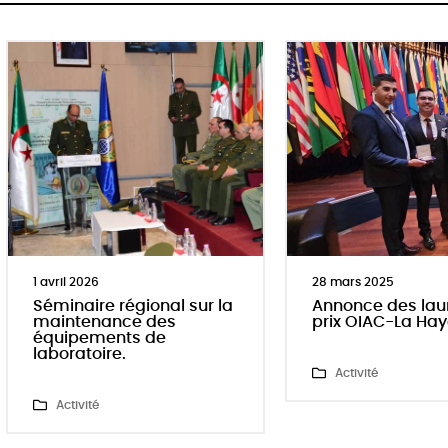
28 mars 2025
29 mai 2023
Annonce des lauréats du
Chemex Afrique 
prix OIAC-La Haye 2024
renforcement de
capacités dans 
de Coopération
"
Activité
Activité