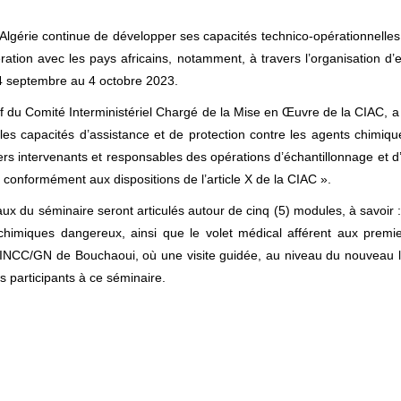
’Algérie continue de développer ses capacités technico-opérationnelles 
tion avec les pays africains, notamment, à travers l’organisation d’e
4 septembre au 4 octobre 2023.
if du Comité Interministériel Chargé de la Mise en Œuvre de la CIAC, a 
es capacités d’assistance et de protection contre les agents chimiques
miers intervenants et responsables des opérations d’échantillonnage e
 conformément aux dispositions de l’article X de la CIAC ».
avaux du séminaire seront articulés autour de cinq (5) modules, à savoir :
chimiques dangereux, ainsi que le volet médical afférent aux premi
’INCC/GN de Bouchaoui, où une visite guidée, au niveau du nouveau la
s participants à ce séminaire.